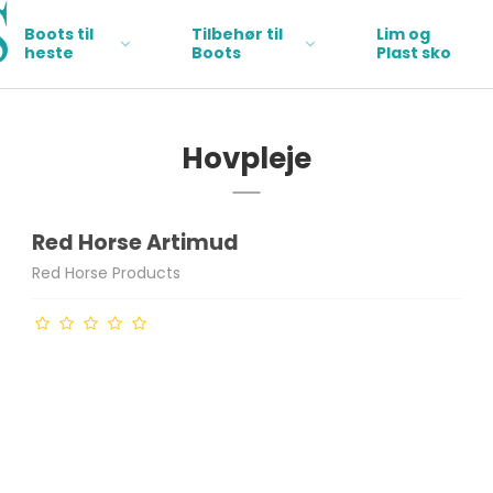
Boots til
Tilbehør til
Lim og
heste
Boots
Plast sko
Hovpleje
Red Horse Artimud
Red Horse Products