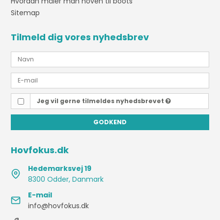
Hvordan måler man hoven til boots
Sitemap
Tilmeld dig vores nyhedsbrev
Jeg vil gerne tilmeldes nyhedsbrevet
GODKEND
Hovfokus.dk
Hedemarksvej 19
8300 Odder, Danmark
E-mail
info@hovfokus.dk